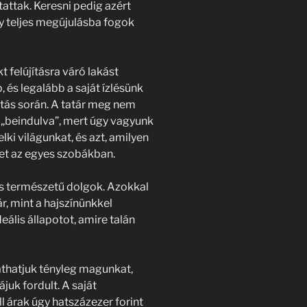
attak. Keresni pedig azért
y teljes megújulásba fogok
 felújításra váró lakást
 és legalább a saját ízlésünk
újítás során. A tatár meg nem
k „beindulva”, mert úgy vagyunk
elki világunkat, és azt, amilyen
ket az egyes szobákban.
ás természetű dolgok. Azokkal
r, mint a hajszínünkkel
ális állapotot, amire talán
thatjuk tényleg magunkat,
uk fordult. A saját
 árak úgy hatszázezer forint