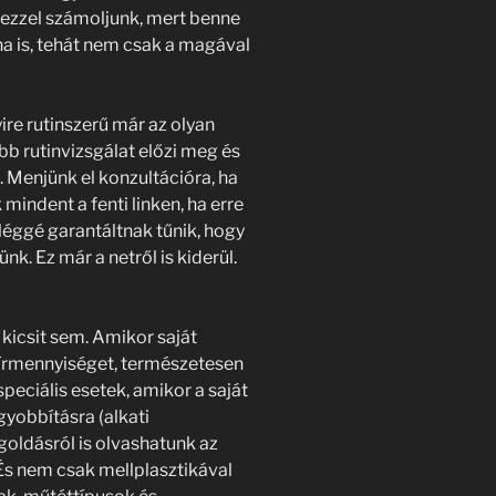
ezzel számoljunk, mert benne
ha is, tehát nem csak a magával
ire rutinszerű már az olyan
bb rutinvizsgálat előzi meg és
. Menjünk el konzultációra, ha
mindent a fenti linken, ha erre
eléggé garantáltnak tűnik, hogy
k. Ez már a netről is kiderül.
kicsit sem. Amikor saját
sírmennyiséget, természetesen
peciális esetek, amikor a saját
gyobbításra (alkati
oldásról is olvashatunk az
 És nem csak mellplasztikával