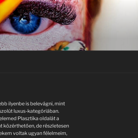
bb ilyenbe is belevágni, mint
zolút luxus-kategóriában.
lemed Plasztika oldalát a
t közérthetően, de részletesen
nekem voltak ugyan félelmeim,