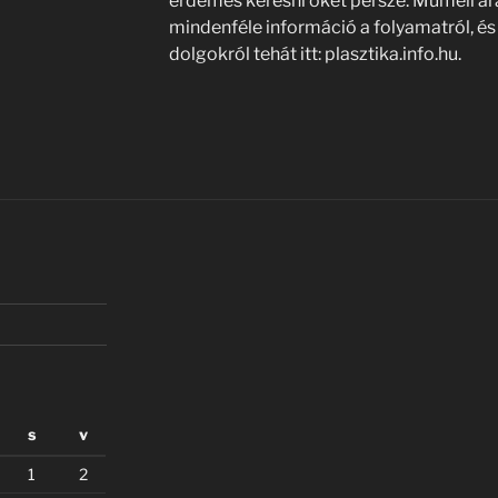
érdemes keresni őket persze. Műmell ár
mindenféle információ a folyamatról, é
dolgokról tehát itt: plasztika.info.hu.
s
v
1
2