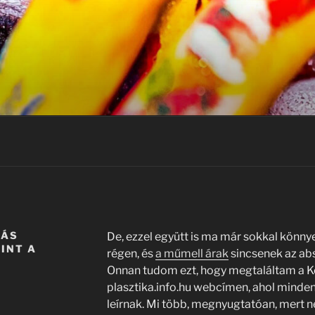
LÁS
De, ezzel együtt is ma már sokkal könnye
INT A
régen, és
a műmell árak
sincsenek az abs
Onnan tudom ezt, hogy megtaláltam a Ke
plasztika.info.hu webcímen, ahol minden
leírnak. Mi több, megnyugtatóan, mert 