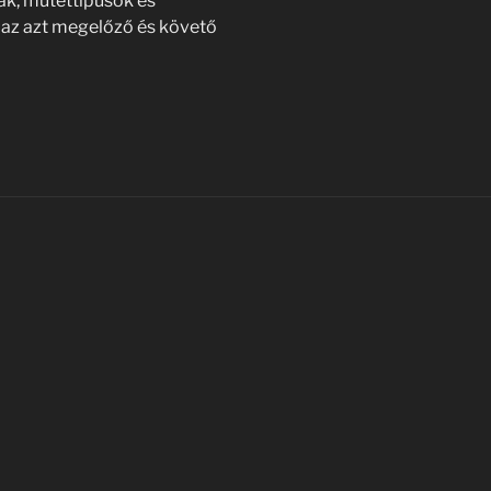
ak, műtéttípusok és
s az azt megelőző és követő