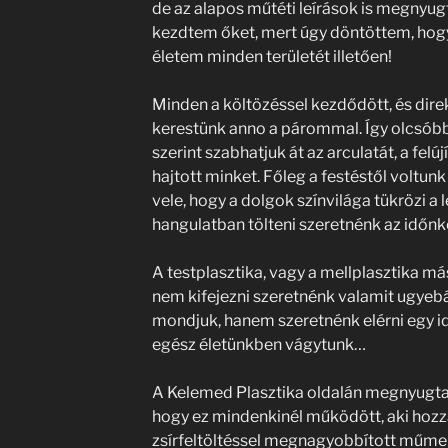
de az alapos műtéti leírások is megnyugt
kezdtem őket, mert úgy döntöttem, hog
életem minden területét illetően!
Minden a költözéssel kezdődött, és direkt
kerestünk anno a párommal. Így olcsóbb,
szerint szabhatjuk át az arculatát, a fel
hajtott minket. Főleg a festéstől voltun
vele, hogy a dolgok színvilága tükrözi a l
hangulatban tölteni szeretnénk az időn
A testplasztika, vagy a mellplasztika m
nem kifejezni szeretnénk valamit ugyebá
mondjuk, hanem szeretnénk elérni egy ide
egész életünkben vágytunk…
A Kelemed Plasztika oldalán megnyugta
hogy ez mindenkinél működött, aki hozzáj
zsírfeltöltéssel megnagyobbított műmell