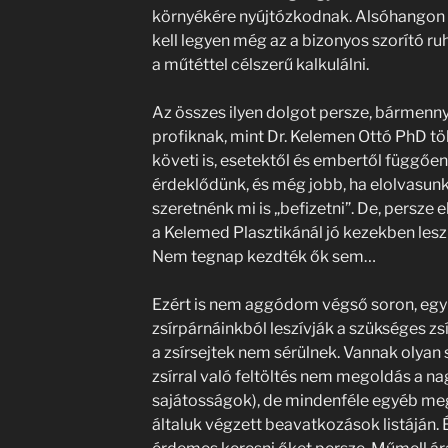
környékére nyújtózkodnak. Alsóhangon 
kell legyen még az a bizonyos szorító ru
a műtéttel célszerű kalkulálni.
Az összes ilyen dolgot persze, bármenny
profiknak, mint Dr. Kelemen Ottó PhD tö
követi is, esetektől és embertől függően
érdeklődünk, és még jobb, ha elolvasunk 
szeretnénk mi is „befizetni”. De, persze 
a Kelemed Plasztikánál jó kezekben leszün
Nem tegnap kezdték ők sem…
Ezért is nem aggódom végső soron, egy 
zsírpárnáinkból leszívják a szükséges z
a zsírsejtek nem sérülnek. Vannak olyan s
zsírral való feltöltés nem megoldás a na
sajátosságok), de mindenféle egyéb meg
általuk végzett beavatkozások listáján.