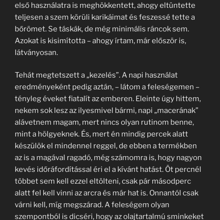
első használatra is meghökkentett, ahogy eltüntette
teljesen a szem körüli karikáimat és feszessé tette a
bőrömet. Se táskák, de még minimális ráncok sem.
Azokat is kisimította – ahogy írtam, már először is,
látványosan.
Tehát megtetszett a „kezelés”. A napi használat
eredményeként pedig aztán, – látom a feleségemen –
tényleg éveket fiatalít az emberen. Eleinte úgy hittem,
nekem sok lesz az ilyesmivel bármi, napi „macerának”
alávetnem magam, mert nincs olyan rutinom benne,
mint a hölgyeknek. És, mert én mindig percek alatt
készülök el mindennel reggel, de ebben a termékben
az is a magával ragadó, még számomra is, hogy nagyon
kevés időráfordítással éri el a kívánt hatást. Öt percnél
többet sem kell ezzel eltölteni, csak pár másodperc
alatt fel kell vinni az arcra és már hat is. Onnantól csak
várni kell, míg megszárad. A feleségem olyan
szempontból is dicséri, hogy az olajtartalmú sminkeket