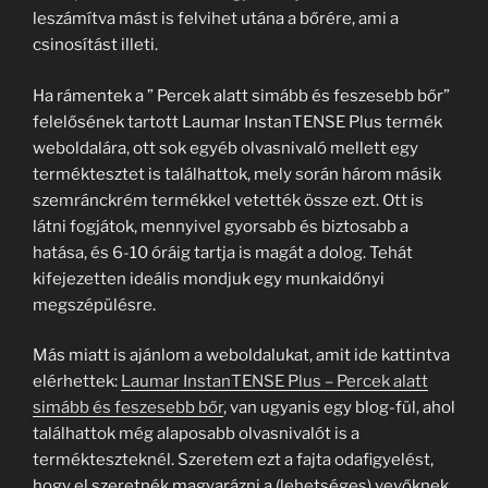
leszámítva mást is felvihet utána a bőrére, ami a
csinosítást illeti.
Ha rámentek a ” Percek alatt simább és feszesebb bőr”
felelősének tartott Laumar InstanTENSE Plus termék
weboldalára, ott sok egyéb olvasnivaló mellett egy
terméktesztet is találhattok, mely során három másik
szemránckrém termékkel vetették össze ezt. Ott is
látni fogjátok, mennyivel gyorsabb és biztosabb a
hatása, és 6-10 óráig tartja is magát a dolog. Tehát
kifejezetten ideális mondjuk egy munkaidőnyi
megszépülésre.
Más miatt is ajánlom a weboldalukat, amit ide kattintva
elérhettek:
Laumar InstanTENSE Plus – Percek alatt
simább és feszesebb bőr
, van ugyanis egy blog-fül, ahol
találhattok még alaposabb olvasnivalót is a
termékteszteknél. Szeretem ezt a fajta odafigyelést,
hogy el szeretnék magyarázni a (lehetséges) vevőknek,