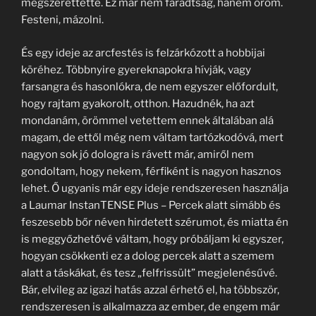
megszerettette. Ez már nem fáradtság, hanem öröm.
Festeni, mázolni.
És egy ideje az arcfestés is felzárkózott a hobbijai
köréhez. Többnyire gyereknapokra hívják, vagy
farsangra és hasonlókra, de nem egyszer előfordult,
hogy rajtam gyakorolt, otthon. Hazudnék, ha azt
mondanám, örömmel vetettem ennek általában alá
magam, de ettől még nem váltam tartózkodóvá, mert
nagyon sok jó dologra is rávett már, amiről nem
gondoltam, hogy nekem, férfiként is nagyon hasznos
lehet. Ő ugyanis már egy ideje rendszeresen használja
a Laumar InstanTENSE Plus – Percek alatt simább és
feszesebb bőr néven hirdetett szérumot, és miatta én
is meggyőzhetővé váltam, hogy próbáljam ki egyszer,
hogyan csökkenti ez a dolog percek alatt a szemem
alatt a táskákat, és tesz „felfrissült” megjelenésűvé.
Bár, elvileg az igazi hatás azzal érhető el, ha többször,
rendszeresen is alkalmazza az ember, de engem már