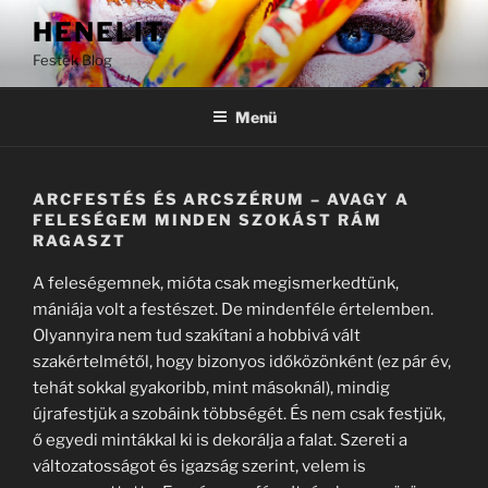
Tartalomhoz
HENELIT
Festék Blog
Menü
ARCFESTÉS ÉS ARCSZÉRUM – AVAGY A
FELESÉGEM MINDEN SZOKÁST RÁM
RAGASZT
A feleségemnek, mióta csak megismerkedtünk,
mániája volt a festészet. De mindenféle értelemben.
Olyannyira nem tud szakítani a hobbivá vált
szakértelmétől, hogy bizonyos időközönként (ez pár év,
tehát sokkal gyakoribb, mint másoknál), mindig
újrafestjük a szobáink többségét. És nem csak festjük,
ő egyedi mintákkal ki is dekorálja a falat. Szereti a
változatosságot és igazság szerint, velem is